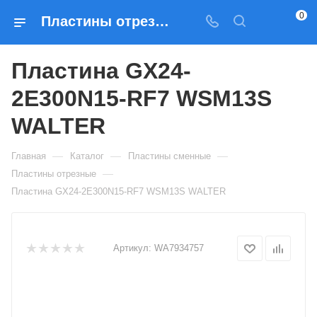
0
Пластины отрезные Пластина GX24-2E300N15-RF7 WSM13S WALTER — купить по выгодным ценам в Москве
Пластина GX24-
2E300N15-RF7 WSM13S
WALTER
—
—
—
Главная
Каталог
Пластины сменные
—
Пластины отрезные
Пластина GX24-2E300N15-RF7 WSM13S WALTER
Артикул:
WA7934757