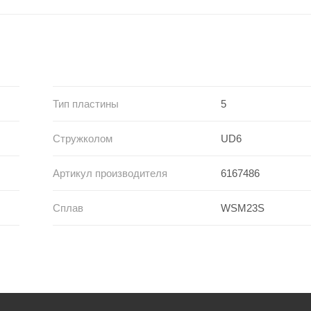
Тип пластины
5
Стружколом
UD6
Артикул производителя
6167486
Сплав
WSM23S