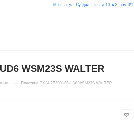
Москва, ул. Суздальская, д.10, к.2, пом.3/1
3-UD6 WSM23S WALTER
—
зные
Пластина GX24-2E300N03-UD6 WSM23S WALTER