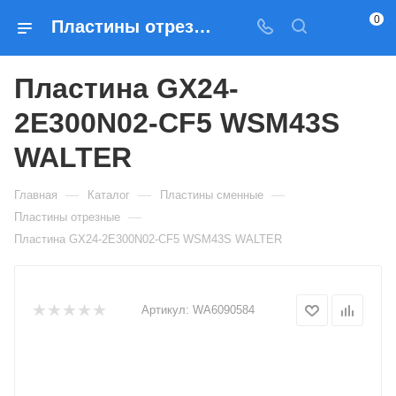
0
Пластины отрезные Пластина GX24-2E300N02-CF5 WSM43S WALTER — купить по выгодным ценам в Москве
Пластина GX24-
2E300N02-CF5 WSM43S
WALTER
—
—
—
Главная
Каталог
Пластины сменные
—
Пластины отрезные
Пластина GX24-2E300N02-CF5 WSM43S WALTER
Артикул:
WA6090584