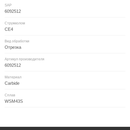
SAP
6092512
Стружколом
CE4
Вид обработки
Отрезка
Артикул производителя
6092512
Материал
Carbide
Сплав
WSM43S