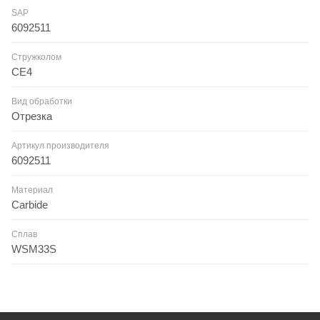
SAP
6092511
Стружколом
CE4
Вид обработки
Отрезка
Артикул производителя
6092511
Материал
Carbide
Сплав
WSM33S