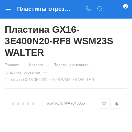
0
Пластины отрезные Пластина GX16-3E400N20-RF8 WSM23S WALTER — купить по выгодным ценам в Москве
Пластина GX16-
3E400N20-RF8 WSM23S
WALTER
—
—
—
Главная
Каталог
Пластины сменные
—
Пластины отрезные
Пластина GX16-3E400N20-RF8 WSM23S WALTER
Артикул:
WA7046055