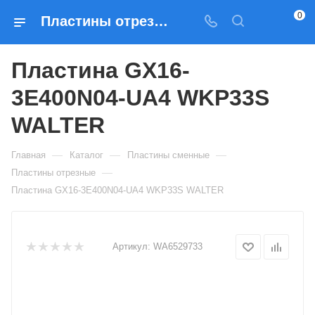
0
Пластины отрезные Пластина GX16-3E400N04-UA4 WKP33S WALTER — купить по выгодным ценам в Москве
Пластина GX16-
3E400N04-UA4 WKP33S
WALTER
—
—
—
Главная
Каталог
Пластины сменные
—
Пластины отрезные
Пластина GX16-3E400N04-UA4 WKP33S WALTER
Артикул:
WA6529733