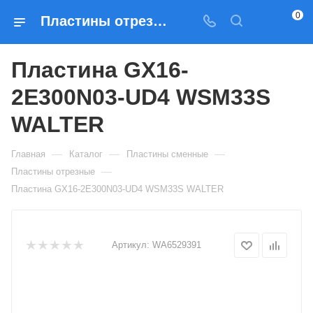
0
Пластины отрезные Пластина GX16-2E300N03-UD4 WSM33S WALTER — купить по выгодным ценам в Москве
Пластина GX16-
2E300N03-UD4 WSM33S
WALTER
—
—
—
Главная
Каталог
Пластины сменные
—
Пластины отрезные
Пластина GX16-2E300N03-UD4 WSM33S WALTER
Артикул:
WA6529391