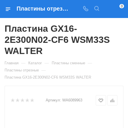
0
Пластины отрезные Пластина GX16-2E300N02-CF6 WSM33S WALTER — купить по выгодным ценам в Москве
Пластина GX16-
2E300N02-CF6 WSM33S
WALTER
—
—
—
Главная
Каталог
Пластины сменные
—
Пластины отрезные
Пластина GX16-2E300N02-CF6 WSM33S WALTER
Артикул:
WA6089963