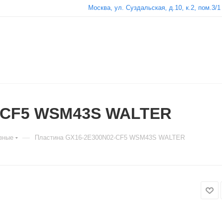
Москва, ул. Суздальская, д.10, к.2, пом.3/1
2-CF5 WSM43S WALTER
—
зные
Пластина GX16-2E300N02-CF5 WSM43S WALTER