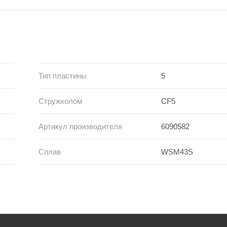
Тип пластины
5
Стружколом
CF5
Артикул производителя
6090582
Сплав
WSM43S