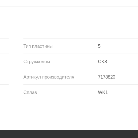
Тип пластины
5
Стружколом
CK8
Артикул производителя
7178820
Сплав
WK1