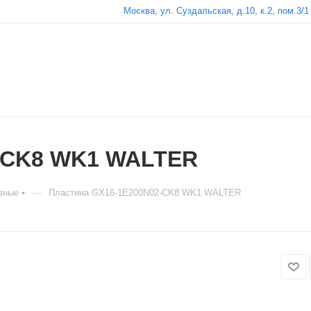
Москва, ул. Суздальская, д.10, к.2, пом.3/1
-CK8 WK1 WALTER
—
зные
Пластина GX16-1E200N02-CK8 WK1 WALTER