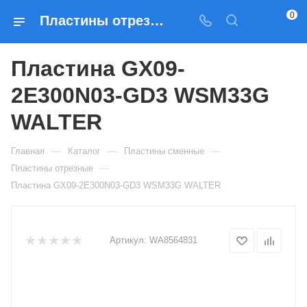
0
Пластины отрезные Пластина GX09-2E300N03-GD3 WSM33G WALTER — купить по выгодным ценам в Москве
Пластина GX09-
2E300N03-GD3 WSM33G
WALTER
—
—
—
Главная
Каталог
Пластины сменные
—
Пластины отрезные
Пластина GX09-2E300N03-GD3 WSM33G WALTER
Артикул:
WA8564831