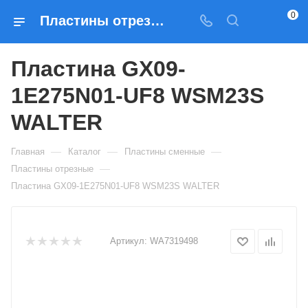
0
Пластины отрезные Пластина GX09-1E275N01-UF8 WSM23S WALTER — купить по выгодным ценам в Москве
Пластина GX09-
1E275N01-UF8 WSM23S
WALTER
—
—
—
Главная
Каталог
Пластины сменные
—
Пластины отрезные
Пластина GX09-1E275N01-UF8 WSM23S WALTER
Артикул:
WA7319498