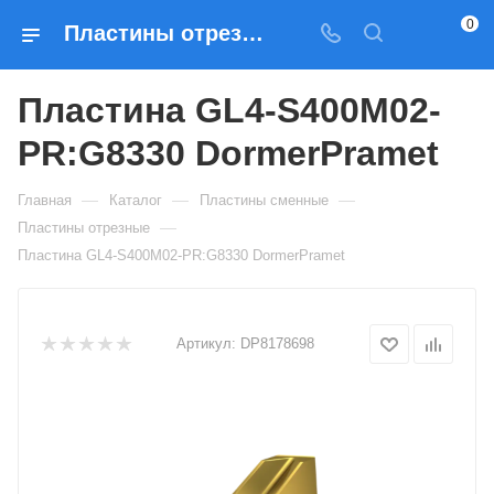
0
Пластины отрезные Пластина GL4-S400M02-PR:G8330 DormerPramet — купить по выгодным ценам в Москве
Пластина GL4-S400M02-
PR:G8330 DormerPramet
—
—
—
Главная
Каталог
Пластины сменные
—
Пластины отрезные
Пластина GL4-S400M02-PR:G8330 DormerPramet
Артикул:
DP8178698