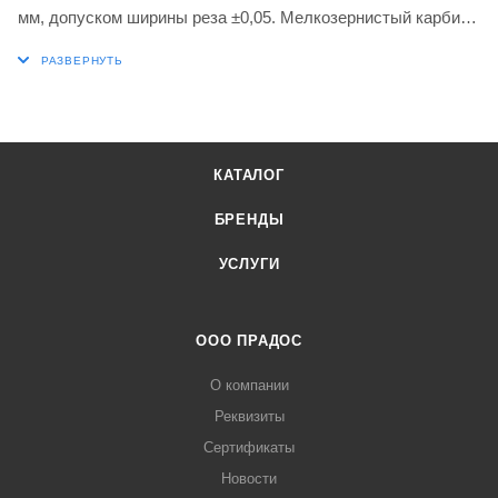
мм, допуском ширины реза ±0,05. Мелкозернистый карбид
WC-Co марки G8330 с покрытием PVD в диапазонах ISO
P25-P40 и K20-K40 для обработки стали и чугуна.
Геометрия PR с негативной фаской T на односторонней
пластине, первый выбор для сложных глубоких канавок и
отрезки, а также непрерывного и прерывистого резания.
КАТАЛОГ
БРЕНДЫ
УСЛУГИ
ООО ПРАДОС
О компании
Реквизиты
Сертификаты
Новости