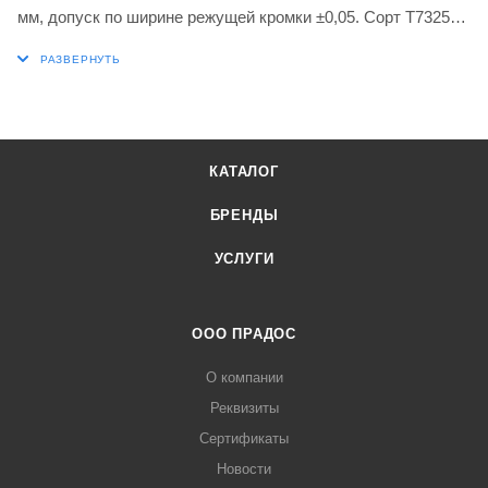
мм, допуск по ширине режущей кромки ±0,05. Сорт T7325
Функционально-градуированный карбид WC-Co с
покрытием MT-CVD в диапазоне классов ISO K15-K25 для
обработки чугуна. Геометрия PR с негативной фаской T,
первый выбор для сложной канавки и отрезки, а также
непрерывного и прерывистого резания.
КАТАЛОГ
БРЕНДЫ
УСЛУГИ
ООО ПРАДОС
О компании
Реквизиты
Сертификаты
Новости