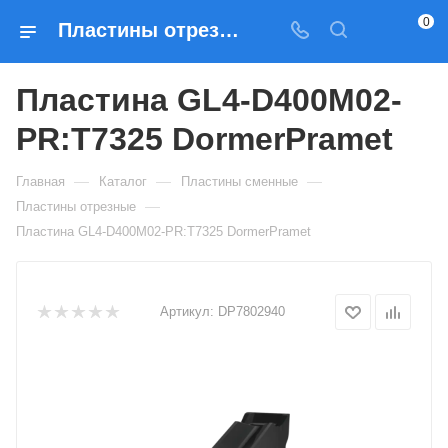
0
Пластины отрезные Пластина GL4-D400M02-PR:T7325 DormerPramet — купить по выгодным ценам в Москве
Пластина GL4-D400M02-
PR:T7325 DormerPramet
—
—
—
Главная
Каталог
Пластины сменные
—
Пластины отрезные
Пластина GL4-D400M02-PR:T7325 DormerPramet
Артикул:
DP7802940