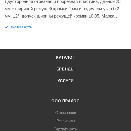
Двусторонняя отрезная и прорезная пластина, длиной 25
мм с шириной режущей кромки 4 мм и радиусом угла 0,2
мм, 12°, допуск ширины режущей кромки ±0,05. Марка
G8330 с покрытием PVD мелкозернистый карбид WC-Co в
диапазонах ISO P25-P40 и K20-K40 для обработки стали и
чугуна. Геометрия PR с негативной фаской T, первый выбор
для сложной прорезки канавок и отрезки, а также
непрерывного и прерывистого резания.
КАТАЛОГ
БРЕНДЫ
УСЛУГИ
ООО ПРАДОС
О компании
Реквизиты
Сертификаты