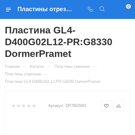
0
Пластины отрезные Пластина GL4-D400G02L12-PR:G8330 DormerPramet — купить по выгодным ценам в Москве
Пластина GL4-
D400G02L12-PR:G8330
DormerPramet
—
—
—
Главная
Каталог
Пластины сменные
—
Пластины отрезные
Пластина GL4-D400G02L12-PR:G8330 DormerPramet
Артикул:
DP7802943