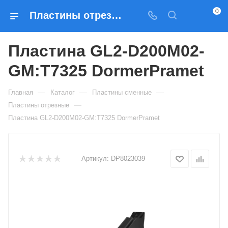
0
Пластины отрезные Пластина GL2-D200M02-GM:T7325 DormerPramet — купить по выгодным ценам в Москве
Пластина GL2-D200M02-
GM:T7325 DormerPramet
—
—
—
Главная
Каталог
Пластины сменные
—
Пластины отрезные
Пластина GL2-D200M02-GM:T7325 DormerPramet
Артикул:
DP8023039