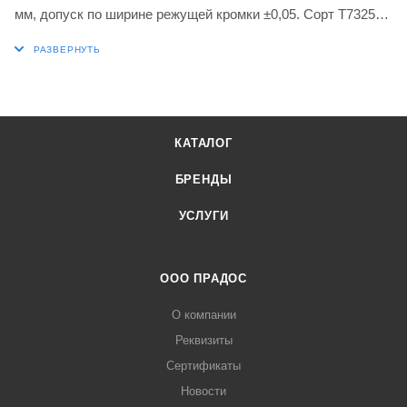
мм, допуск по ширине режущей кромки ±0,05. Сорт T7325
Функционально-градуированный карбид WC-Co с
покрытием MT-CVD в диапазонах ISO M10-M25 и K15-K25
для обработки нержавеющей стали и чугуна.
Универсальная геометрия GM для канавочной и
продольной токарной обработки, а также непрерывного и
КАТАЛОГ
прерывистого резания.
БРЕНДЫ
УСЛУГИ
ООО ПРАДОС
О компании
Реквизиты
Сертификаты
Новости