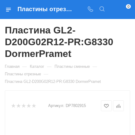
0
Пластины отрезные Пластина GL2-D200G02R12-PR:G8330 DormerPramet — купить по выгодным ценам в Москве
Пластина GL2-
D200G02R12-PR:G8330
DormerPramet
—
—
—
Главная
Каталог
Пластины сменные
—
Пластины отрезные
Пластина GL2-D200G02R12-PR:G8330 DormerPramet
Артикул:
DP7802915