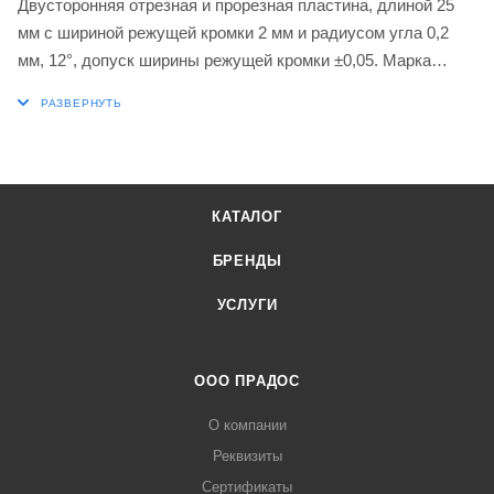
Двусторонняя отрезная и прорезная пластина, длиной 25
мм с шириной режущей кромки 2 мм и радиусом угла 0,2
мм, 12°, допуск ширины режущей кромки ±0,05. Марка
G8330 с покрытием PVD мелкозернистый карбид WC-Co в
диапазонах ISO P25-P40 и K20-K40 для обработки стали и
чугуна. Геометрия PR с негативной фаской T, первый выбор
для сложной прорезки канавок и отрезки, а также
непрерывного и прерывистого резания.
КАТАЛОГ
БРЕНДЫ
УСЛУГИ
ООО ПРАДОС
О компании
Реквизиты
Сертификаты