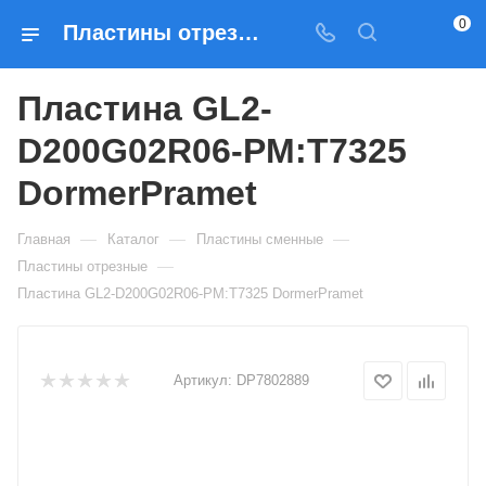
0
Пластины отрезные Пластина GL2-D200G02R06-PM:T7325 DormerPramet — купить по выгодным ценам в Москве
Пластина GL2-
D200G02R06-PM:T7325
DormerPramet
—
—
—
Главная
Каталог
Пластины сменные
—
Пластины отрезные
Пластина GL2-D200G02R06-PM:T7325 DormerPramet
Артикул:
DP7802889