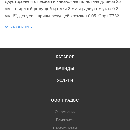
Двусторонняя отрезная и канавочная пластина длиной 25
мм с шириной режущей кромки 2 мм и радиусом угла 0,2
мм, 6°, допуск ширины режущей кромки ±0,05. Сорт T7325
Функционально-градуированный карбид WC-Co с
покрытием MT-CVD в диапазоне ISO M10-M25 для
обработки нержавеющей стали. Геометрия PM с
высокоположительным передним углом, первый выбор для
отрезки и непрерывного или слегка прерывистого резания.
КАТАЛОГ
БРЕНДЫ
УСЛУГИ
ООО ПРАДОС
О компании
Реквизиты
Сертификаты