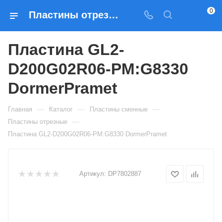
0
Пластины отрезные Пластина GL2-D200G02R06-PM:G8330 DormerPramet — купить по выгодным ценам в Москве
Пластина GL2-
D200G02R06-PM:G8330
DormerPramet
—
—
—
Главная
Каталог
Пластины сменные
—
Пластины отрезные
Пластина GL2-D200G02R06-PM:G8330 DormerPramet
Артикул:
DP7802887