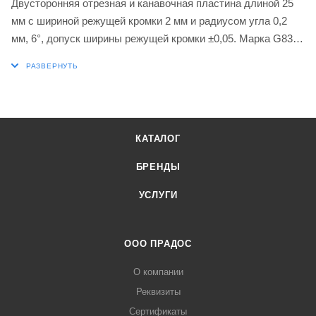
Двусторонняя отрезная и канавочная пластина длиной 25
мм с шириной режущей кромки 2 мм и радиусом угла 0,2
мм, 6°, допуск ширины режущей кромки ±0,05. Марка G8330
с покрытием PVD мелкозернистый карбид WC-Co в
диапазонах ISO P25-P40 и M20-M35 для обработки стали и
нержавеющей стали. Геометрия PM с
высокоположительным передним углом, первый выбор для
отрезки и непрерывного или слегка прерывистого резания.
КАТАЛОГ
БРЕНДЫ
УСЛУГИ
ООО ПРАДОС
О компании
Реквизиты
Сертификаты