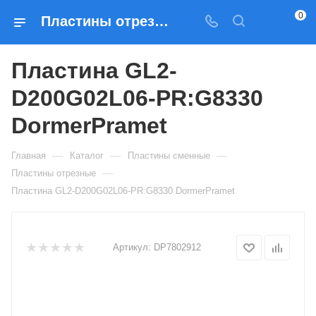
0
Пластины отрезные Пластина GL2-D200G02L06-PR:G8330 DormerPramet — купить по выгодным ценам в Москве
Пластина GL2-
D200G02L06-PR:G8330
DormerPramet
—
—
—
Главная
Каталог
Пластины сменные
—
Пластины отрезные
Пластина GL2-D200G02L06-PR:G8330 DormerPramet
Артикул:
DP7802912