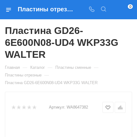
0
Пластины отрезные Пластина GD26-6E600N08-UD4 WKP33G WALTER — купить по выгодным ценам в Москве
Пластина GD26-
6E600N08-UD4 WKP33G
WALTER
—
—
—
Главная
Каталог
Пластины сменные
—
Пластины отрезные
Пластина GD26-6E600N08-UD4 WKP33G WALTER
Артикул:
WA8647382