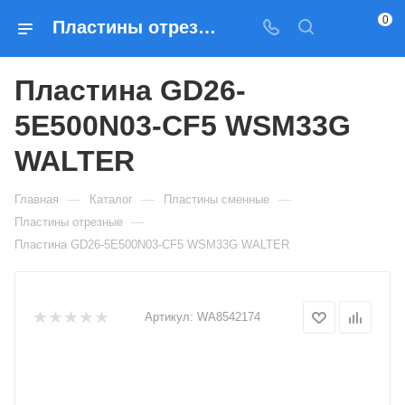
0
Пластины отрезные Пластина GD26-5E500N03-CF5 WSM33G WALTER — купить по выгодным ценам в Москве
Пластина GD26-
5E500N03-CF5 WSM33G
WALTER
—
—
—
Главная
Каталог
Пластины сменные
—
Пластины отрезные
Пластина GD26-5E500N03-CF5 WSM33G WALTER
Артикул:
WA8542174