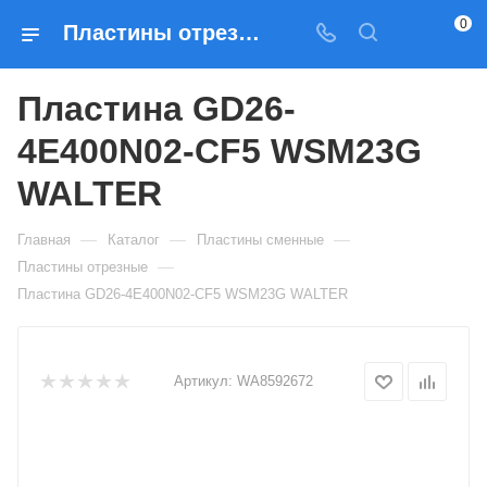
0
Пластины отрезные Пластина GD26-4E400N02-CF5 WSM23G WALTER — купить по выгодным ценам в Москве
Пластина GD26-
4E400N02-CF5 WSM23G
WALTER
—
—
—
Главная
Каталог
Пластины сменные
—
Пластины отрезные
Пластина GD26-4E400N02-CF5 WSM23G WALTER
Артикул:
WA8592672