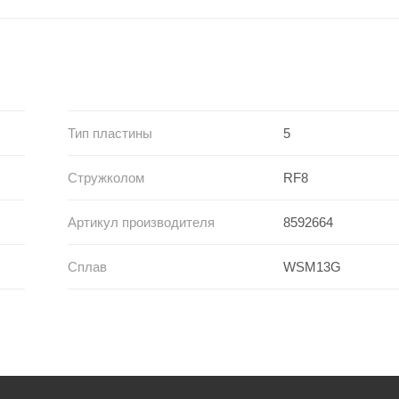
Тип пластины
5
Стружколом
RF8
Артикул производителя
8592664
Сплав
WSM13G