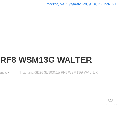
Москва, ул. Суздальская, д.10, к.2, пом.3/1
5-RF8 WSM13G WALTER
—
зные
Пластина GD26-3E300N15-RF8 WSM13G WALTER