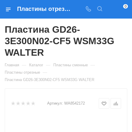
0
Пластины отрезные Пластина GD26-3E300N02-CF5 WSM33G WALTER — купить по выгодным ценам в Москве
Пластина GD26-
3E300N02-CF5 WSM33G
WALTER
—
—
—
Главная
Каталог
Пластины сменные
—
Пластины отрезные
Пластина GD26-3E300N02-CF5 WSM33G WALTER
Артикул:
WA8542172