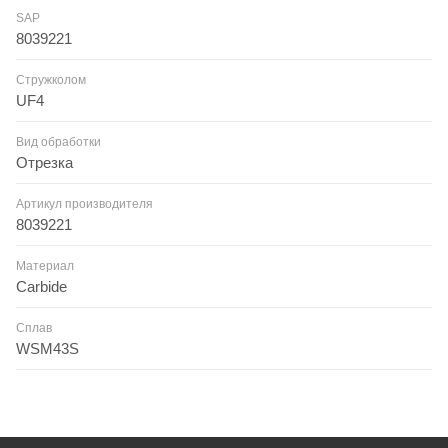
SAP
8039221
Стружколом
UF4
Вид обработки
Отрезка
Артикул производителя
8039221
Материал
Carbide
Сплав
WSM43S