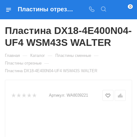
0
Пластины отрезные Пластина DX18-4E400N04-UF4 WSM43S WALTER — купить по выгодным ценам в Москве
Пластина DX18-4E400N04-
UF4 WSM43S WALTER
—
—
—
Главная
Каталог
Пластины сменные
—
Пластины отрезные
Пластина DX18-4E400N04-UF4 WSM43S WALTER
Артикул:
WA8039221