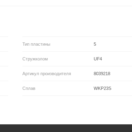
Тип пластины
5
Стружколом
UF4
Артикул производителя
8039218
Сплав
WKP23S