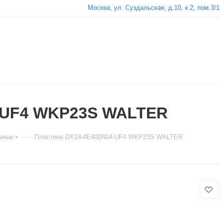
Москва, ул. Суздальская, д.10, к.2, пом.3/1
-UF4 WKP23S WALTER
—
зные
Пластина DX18-4E400N04-UF4 WKP23S WALTER