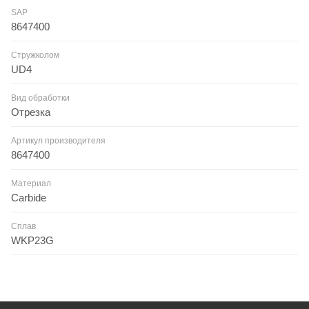
SAP
8647400
Стружколом
UD4
Вид обработки
Отрезка
Артикул производителя
8647400
Материал
Carbide
Сплав
WKP23G