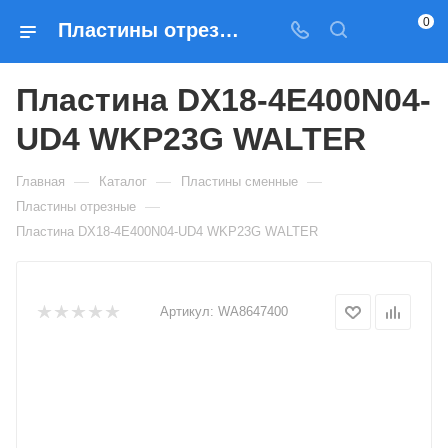
0
Пластины отрезные Пластина DX18-4E400N04-UD4 WKP23G WALTER — купить по выгодным ценам в Москве
Пластина DX18-4E400N04-
UD4 WKP23G WALTER
—
—
—
Главная
Каталог
Пластины сменные
—
Пластины отрезные
Пластина DX18-4E400N04-UD4 WKP23G WALTER
Артикул:
WA8647400