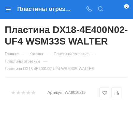
0
Пластины отрезные Пластина DX18-4E400N02-UF4 WSM33S WALTER — купить по выгодным ценам в Москве
Пластина DX18-4E400N02-
UF4 WSM33S WALTER
—
—
—
Главная
Каталог
Пластины сменные
—
Пластины отрезные
Пластина DX18-4E400N02-UF4 WSM33S WALTER
Артикул:
WA8039219