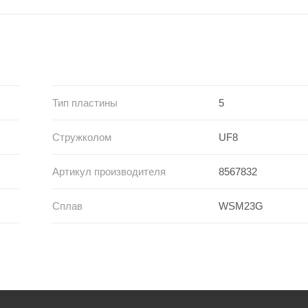
Тип пластины
5
Стружколом
UF8
Артикул производителя
8567832
Сплав
WSM23G