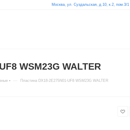
Москва, ул. Суздальская, д.10, к.2, пом.3/1
1-UF8 WSM23G WALTER
—
зные
Пластина DX18-2E275N01-UF8 WSM23G WALTER