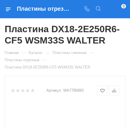
0
Пластины отрезные Пластина DX18-2E250R6-CF5 WSM33S WALTER — купить по выгодным ценам в Москве
Пластина DX18-2E250R6-
CF5 WSM33S WALTER
—
—
—
Главная
Каталог
Пластины сменные
—
Пластины отрезные
Пластина DX18-2E250R6-CF5 WSM33S WALTER
Артикул:
WA7795893