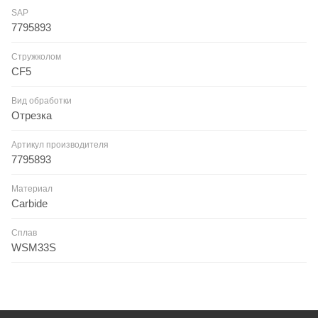
SAP
7795893
Стружколом
CF5
Вид обработки
Отрезка
Артикул производителя
7795893
Материал
Carbide
Сплав
WSM33S