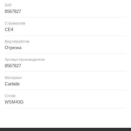
SAP
8567827
Стружколом
CE4
Вид обработки
Отрезка
Артикул производителя
8567827
Материал
Carbide
Сплав
WSM43G