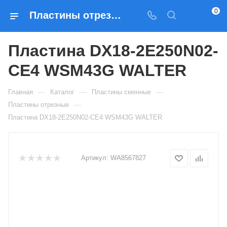
0
Пластины отрезные Пластина DX18-2E250N02-CE4 WSM43G WALTER — купить по выгодным ценам в Москве
Пластина DX18-2E250N02-
CE4 WSM43G WALTER
—
—
—
Главная
Каталог
Пластины сменные
—
Пластины отрезные
Пластина DX18-2E250N02-CE4 WSM43G WALTER
Артикул:
WA8567827