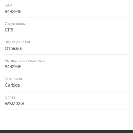
SAP
8492945
Стружколом
CF5
Вид обработки
Отрезка
Артикул производителя
8492945
Материал
Carbide
Сплав
WSM33G