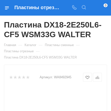
0
Пластины отрезные Пластина DX18-2E250L6-CF5 WSM33G WALTER — купить по выгодным ценам в Москве
Пластина DX18-2E250L6-
CF5 WSM33G WALTER
—
—
—
Главная
Каталог
Пластины сменные
—
Пластины отрезные
Пластина DX18-2E250L6-CF5 WSM33G WALTER
Артикул:
WA8492945