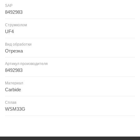
SAP
8492983
Стружколом
UF4
Вид обработки
Отрезка
Артикул производителя
8492983
Материал
Carbide
Сплав
WSM33G