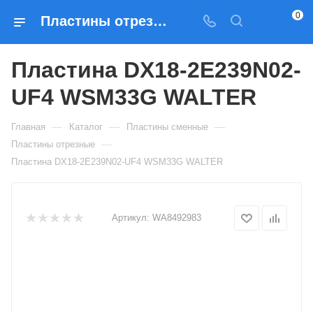
0
Пластины отрезные Пластина DX18-2E239N02-UF4 WSM33G WALTER — купить по выгодным ценам в Москве
Пластина DX18-2E239N02-
UF4 WSM33G WALTER
—
—
—
Главная
Каталог
Пластины сменные
—
Пластины отрезные
Пластина DX18-2E239N02-UF4 WSM33G WALTER
Артикул:
WA8492983