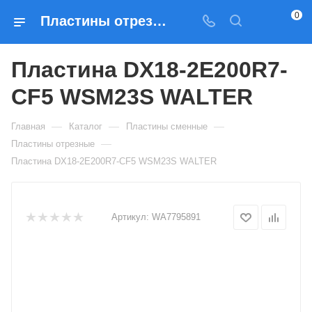
0
Пластины отрезные Пластина DX18-2E200R7-CF5 WSM23S WALTER — купить по выгодным ценам в Москве
Пластина DX18-2E200R7-
CF5 WSM23S WALTER
—
—
—
Главная
Каталог
Пластины сменные
—
Пластины отрезные
Пластина DX18-2E200R7-CF5 WSM23S WALTER
Артикул:
WA7795891