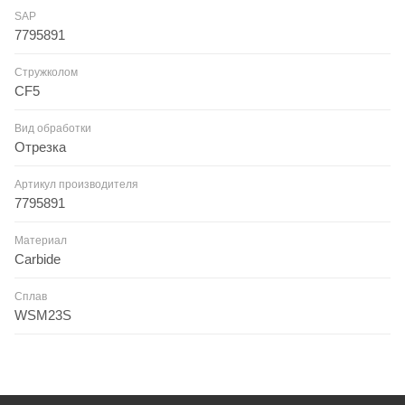
SAP
7795891
Стружколом
CF5
Вид обработки
Отрезка
Артикул производителя
7795891
Материал
Carbide
Сплав
WSM23S