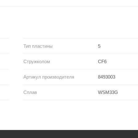
Тип пластины
5
Стружколом
CF6
Артикул производителя
8493003
Сплав
WSM33G