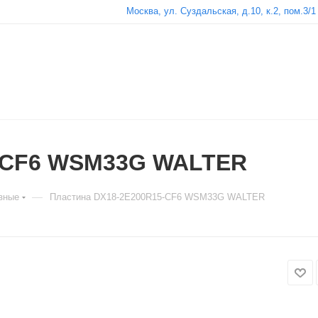
Москва, ул. Суздальская, д.10, к.2, пом.3/1
5-CF6 WSM33G WALTER
—
зные
Пластина DX18-2E200R15-CF6 WSM33G WALTER