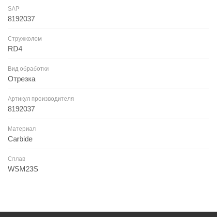
SAP
8192037
Стружколом
RD4
Вид обработки
Отрезка
Артикул производителя
8192037
Материал
Carbide
Сплав
WSM23S