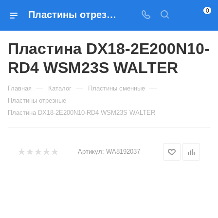
0
Пластины отрезные Пластина DX18-2E200N10-RD4 WSM23S WALTER — купить по выгодным ценам в Москве
Пластина DX18-2E200N10-
RD4 WSM23S WALTER
—
—
—
Главная
Каталог
Пластины сменные
—
Пластины отрезные
Пластина DX18-2E200N10-RD4 WSM23S WALTER
Артикул:
WA8192037