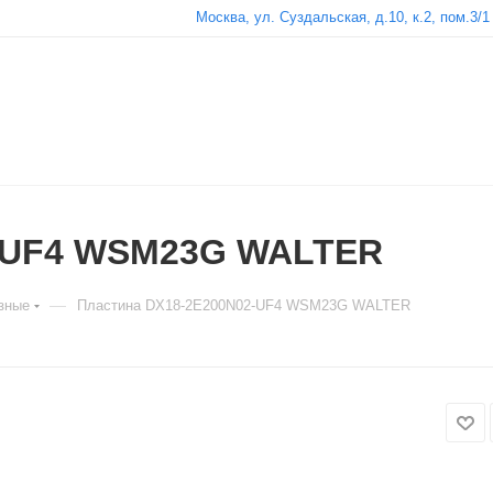
Москва, ул. Суздальская, д.10, к.2, пом.3/1
2-UF4 WSM23G WALTER
—
зные
Пластина DX18-2E200N02-UF4 WSM23G WALTER