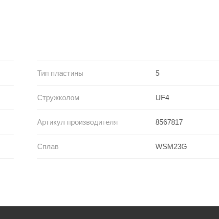
Тип пластины
5
Стружколом
UF4
Артикул производителя
8567817
Сплав
WSM23G