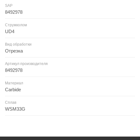
SAP
8492978
Стружколом
UD4
Вид обработки
Отрезка
Артикул производителя
8492978
Материал
Carbide
Сплав
WSM33G