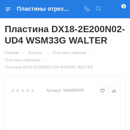
0
Пластины отрезные Пластина DX18-2E200N02-UD4 WSM33G WALTER — купить по выгодным ценам в Москве
Пластина DX18-2E200N02-
UD4 WSM33G WALTER
—
—
—
Главная
Каталог
Пластины сменные
—
Пластины отрезные
Пластина DX18-2E200N02-UD4 WSM33G WALTER
Артикул:
WA8492978