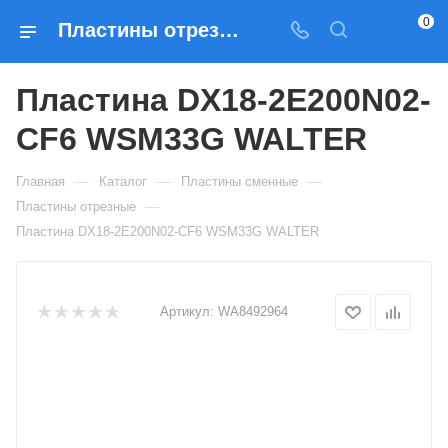
0
Пластины отрезные Пластина DX18-2E200N02-CF6 WSM33G WALTER — купить по выгодным ценам в Москве
Пластина DX18-2E200N02-
CF6 WSM33G WALTER
—
—
—
Главная
Каталог
Пластины сменные
—
Пластины отрезные
Пластина DX18-2E200N02-CF6 WSM33G WALTER
Артикул:
WA8492964