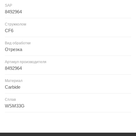
SAP
8492964
Стружколом
CF6
Вид обработки
Отрезка
Артикул производителя
8492964
Материал
Carbide
Сплав
WSM33G