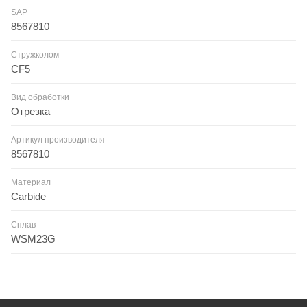
SAP
8567810
Стружколом
CF5
Вид обработки
Отрезка
Артикул производителя
8567810
Материал
Carbide
Сплав
WSM23G