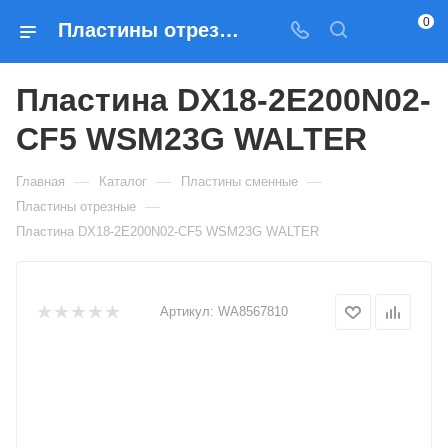
0
Пластины отрезные Пластина DX18-2E200N02-CF5 WSM23G WALTER — купить по выгодным ценам в Москве
Пластина DX18-2E200N02-
CF5 WSM23G WALTER
—
—
—
Главная
Каталог
Пластины сменные
—
Пластины отрезные
Пластина DX18-2E200N02-CF5 WSM23G WALTER
Артикул:
WA8567810