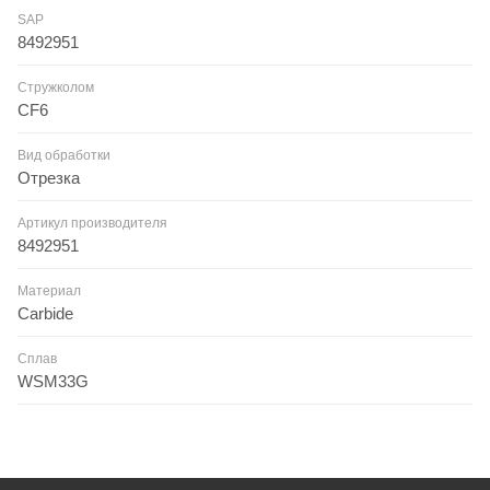
SAP
8492951
Стружколом
CF6
Вид обработки
Отрезка
Артикул производителя
8492951
Материал
Carbide
Сплав
WSM33G