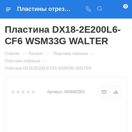
0
Пластины отрезные Пластина DX18-2E200L6-CF6 WSM33G WALTER — купить по выгодным ценам в Москве
Пластина DX18-2E200L6-
CF6 WSM33G WALTER
—
—
—
Главная
Каталог
Пластины сменные
—
Пластины отрезные
Пластина DX18-2E200L6-CF6 WSM33G WALTER
Артикул:
WA8492951