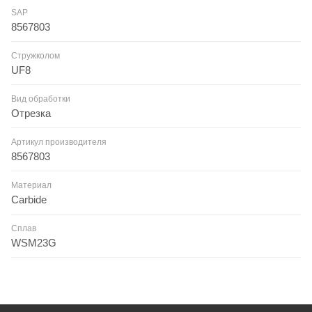
SAP
8567803
Стружколом
UF8
Вид обработки
Отрезка
Артикул производителя
8567803
Материал
Carbide
Сплав
WSM23G