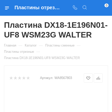
0
Пластины отрезные Пластина DX18-1E196N01-UF8 WSM23G WALTER — купить по выгодным ценам в Москве
Пластина DX18-1E196N01-
UF8 WSM23G WALTER
—
—
—
Главная
Каталог
Пластины сменные
—
Пластины отрезные
Пластина DX18-1E196N01-UF8 WSM23G WALTER
Артикул:
WA8567803