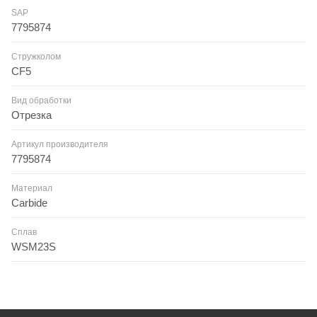
SAP
7795874
Стружколом
CF5
Вид обработки
Отрезка
Артикул производителя
7795874
Материал
Carbide
Сплав
WSM23S