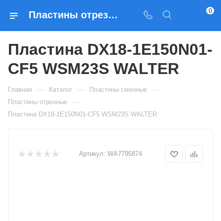
0
Пластины отрезные Пластина DX18-1E150N01-CF5 WSM23S WALTER — купить по выгодным ценам в Москве
Пластина DX18-1E150N01-
CF5 WSM23S WALTER
—
—
—
Главная
Каталог
Пластины сменные
—
Пластины отрезные
Пластина DX18-1E150N01-CF5 WSM23S WALTER
Артикул:
WA7795874