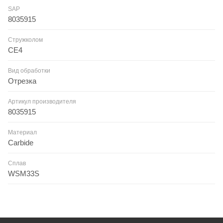
SAP
8035915
Стружколом
CE4
Вид обработки
Отрезка
Артикул производителя
8035915
Материал
Carbide
Сплав
WSM33S