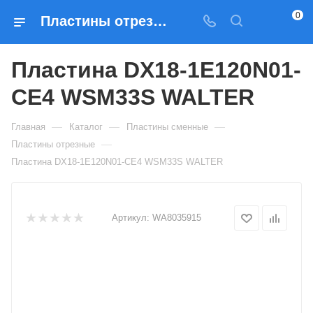
0
Пластины отрезные Пластина DX18-1E120N01-CE4 WSM33S WALTER — купить по выгодным ценам в Москве
Пластина DX18-1E120N01-
CE4 WSM33S WALTER
—
—
—
Главная
Каталог
Пластины сменные
—
Пластины отрезные
Пластина DX18-1E120N01-CE4 WSM33S WALTER
Артикул:
WA8035915