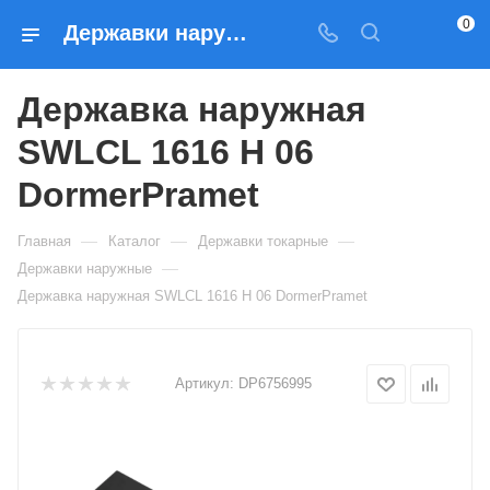
0
Державки наружные Державка наружная SWLCL 1616 H 06 DormerPramet — купить по выгодным ценам в Москве
Державка наружная
SWLCL 1616 H 06
DormerPramet
—
—
—
Главная
Каталог
Державки токарные
—
Державки наружные
Державка наружная SWLCL 1616 H 06 DormerPramet
Артикул:
DP6756995