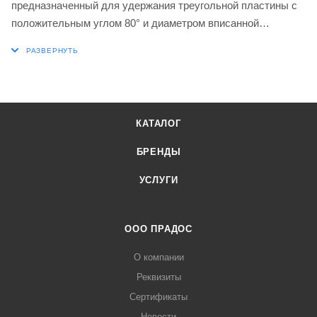
предназначенный для удержания треугольной пластины с
положительным углом 80° и диаметром вписанной
окружности 9,525 мм, толщиной 3,97 мм (обозначение ISO
WC.. 06T3..), для боковой и торцевой обработки под углом
95° с смещенным хвостовиком, высота инструмента 16 мм
x ширина 16 мм x длина 100 мм, для конической токарной
обработки, торцевой токарной обработки с уступом и без
КАТАЛОГ
него, а также продольной токарной обработки с уступом и
без него.
БРЕНДЫ
УСЛУГИ
ООО ПРАДОС
О компании
Реквизиты
Сертификаты
Новости