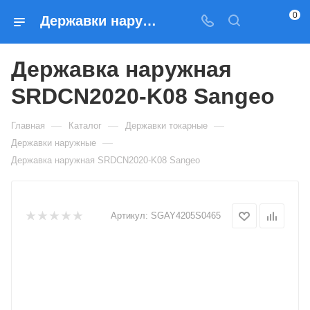
0
Державки наружные Державка наружная SRDCN2020-K08 Sangeo — купить по выгодным ценам в Москве
Державка наружная
SRDCN2020-K08 Sangeo
—
—
—
Главная
Каталог
Державки токарные
—
Державки наружные
Державка наружная SRDCN2020-K08 Sangeo
Артикул:
SGAY4205S0465