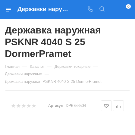
0
Державки наружные Державка наружная PSKNR 4040 S 25 DormerPramet — купить по выгодным ценам в Москве
Державка наружная
PSKNR 4040 S 25
DormerPramet
—
—
—
Главная
Каталог
Державки токарные
—
Державки наружные
Державка наружная PSKNR 4040 S 25 DormerPramet
Артикул:
DP6758504