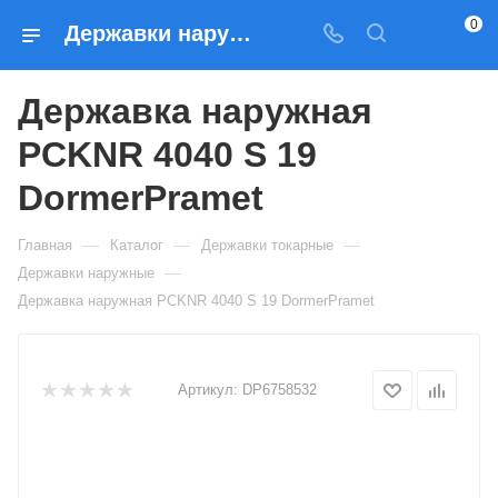
0
Державки наружные Державка наружная PCKNR 4040 S 19 DormerPramet — купить по выгодным ценам в Москве
Державка наружная
PCKNR 4040 S 19
DormerPramet
—
—
—
Главная
Каталог
Державки токарные
—
Державки наружные
Державка наружная PCKNR 4040 S 19 DormerPramet
Артикул:
DP6758532